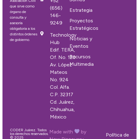
+52
Asociación Civil
que sirve como
(656)
Estrategia
órgano de
146-
consulta y
Proyectos
9249
asesoría
Estratégicos
obligatoria a los
distintos órdenes
Technology
Noticias y
de gobierno.
Hub
Eventos
Edif. TERA,
Recursos
Of. No. 120
Multimedia
Av. López
Mateos
No. 924
Col. Alfa.
C.P. 32317
Cd. Juárez,
Chihuahua,
México
CODER Juárez. Todos
Made with
by
los derechos reservados.
Política de
© 2025