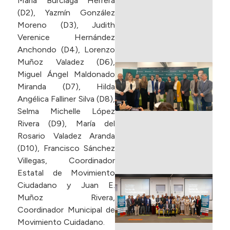
María Burciaga Herrera
(D2), Yazmín González
m
Moreno (D3), Judith
Verenice Hernández
L
Anchondo (D4), Lorenzo
Muñoz Valadez (D6),
D
Miguel Ángel Maldonado
s
Miranda (D7), Hilda
e
Angélica Falliner Silva (D8),
d
Selma Michelle López
F
Rivera (D9), María del
en
Rosario Valadez Aranda
2
(D10), Francisco Sánchez
Villegas, Coordinador
L
Estatal de Movimiento
F
Ciudadano y Juan E.
E
Muñoz Rivera,
J
Coordinador Municipal de
C
Movimiento Cuidadano.
S