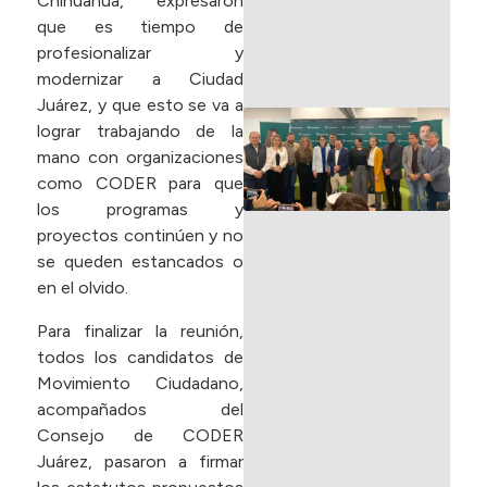
Chihuahua, expresaron
m
que es tiempo de
profesionalizar y
R
modernizar a Ciudad
Juárez, y que esto se va a
D
lograr trabajando de la
s
mano con organizaciones
e
como CODER para que
d
los programas y
F
proyectos continúen y no
en
se queden estancados o
2
en el olvido.
Para finalizar la reunión,
R
todos los candidatos de
»
Movimiento Ciudadano,
acompañados del
Consejo de CODER
Juárez, pasaron a firmar