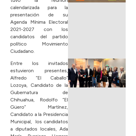
tuvo la reunión
S
calendarizada para la
T
presentación de su
L
Agenda Mínima Electoral
2021-2027 con los
m
candidatos del partido
político Movimiento
L
Ciudadano.
P
Entre los invitados
d
estuvieron presentes,
P
Alfredo “El Caballo”
E
Lozoya, Candidato de la
C
Gubernatura de
F
Chihuahua, Rodolfo “El
I
Güero” Martínez,
(
Candidato a la Presidencia
I
Municipal, los candidatos
B
a diputados locales, Ada
C