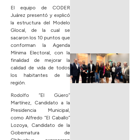
T
El equipo de CODER
L
Juárez presentó y explicó
la estructura del Modelo
m
Glocal, de la cual se
sacaron los 10 puntos que
R
conforman la Agenda
Mínima Electoral, con la
P
finalidad de mejorar la
d
calidad de vida de todos
P
los habitantes de la
E
región.
C
F
Rodolfo “El Güero”
I
Martínez, Candidato a la
(
Presidencia Municipal,
I
como Alfredo “El Caballo”
B
Lozoya, Candidato de la
C
Gobernatura de