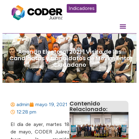
Indicadores
Agenda Electoral 2021 | Visita de las
Candidatas y Candidatos de Movimiento
Ciudadano
Contenido
admin
mayo 19, 2021
Relacionado:
12:28 pm
F
E
El día de ayer, martes 18
J
de mayo, CODER Juárez
C