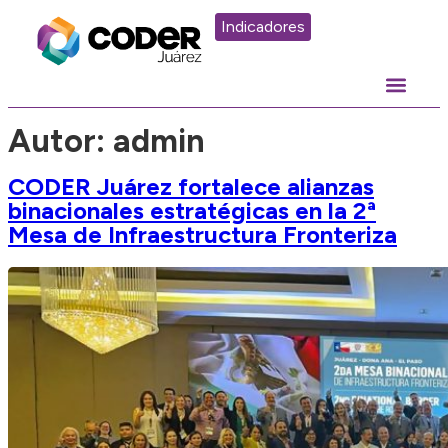
Indicadores
Autor:
admin
CODER Juárez fortalece alianzas
binacionales estratégicas en la 2ª
Mesa de Infraestructura Fronteriza