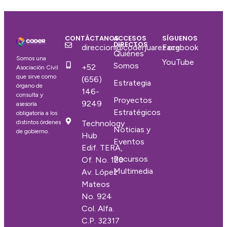
CONTÁCTANOS
ACCESOS
SÍGUENOS
DIRECTOS
direccion@coderjuarez.org
Facebook
Quiénes
Somos una
YouTube
Somos
+52
Asociación Civil
que sirve como
(656)
Estrategia
órgano de
146-
consulta y
Proyectos
9249
asesoría
Estratégicos
obligatoria a los
distintos órdenes
Technology
Noticias y
de gobierno.
Hub
Eventos
Edif. TERA,
Recursos
Of. No. 120
Multimedia
Av. López
Mateos
No. 924
Col. Alfa.
C.P. 32317