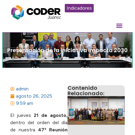
Indicadores
Presentación de la iniciativa Impacta 2030
Contenido
admin
Relacionado:
agosto 26, 2025
F
9:59 am
E
J
El jueves
21 de agosto,
C
dentro del orden del día
S
de nuestra
47ª Reunión