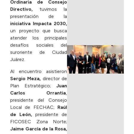
T
Ordinaria de Consejo
L
Directivo,
tuvimos la
presentación de la
m
iniciativa Impacta 2030,
un proyecto que busca
L
atender los principales
desafíos sociales del
P
suroriente de Ciudad
d
Juárez.
P
E
Al encuentro asistieron
C
Sergio Meza,
director de
F
Plan Estratégico;
Juan
I
Carlos Orrantia
,
(
presidente del Consejo
I
Local de FECHAC;
Raúl
B
de León,
presidente de
C
FICOSEC Zona Norte;
Jaime García de la Rosa,
m