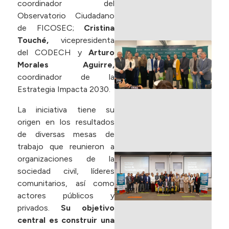
coordinador del
Observatorio Ciudadano
L
de FICOSEC;
Cristina
Touché,
vicepresidenta
D
del CODECH y
Arturo
s
Morales Aguirre,
e
coordinador de la
d
Estrategia Impacta 2030.
F
La iniciativa tiene su
en
origen en los resultados
2
de diversas mesas de
L
trabajo que reunieron a
F
organizaciones de la
E
sociedad civil, líderes
J
comunitarios, así como
C
actores públicos y
S
privados.
Su objetivo
T
central es construir una