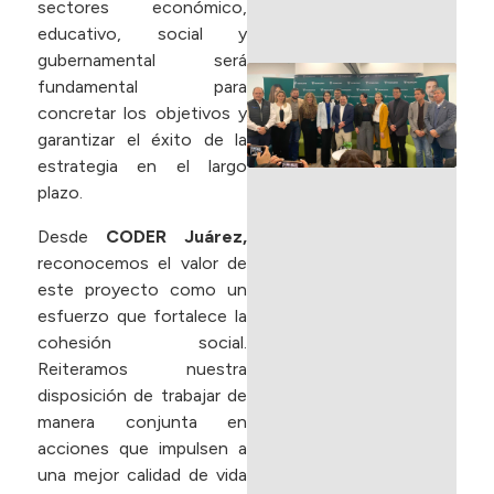
sectores económico,
R
educativo, social y
gubernamental será
D
fundamental para
s
concretar los objetivos y
e
garantizar el éxito de la
d
estrategia en el largo
F
plazo.
en
Desde
CODER Juárez,
2
reconocemos el valor de
este proyecto como un
R
esfuerzo que fortalece la
»
cohesión social.
Reiteramos nuestra
disposición de trabajar de
manera conjunta en
acciones que impulsen a
una mejor calidad de vida