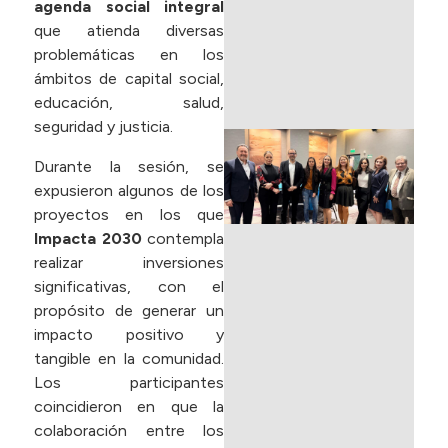
L
agenda social integral
que atienda diversas
m
problemáticas en los
ámbitos de capital social,
R
educación, salud,
seguridad y justicia.
P
d
Durante la sesión, se
P
expusieron algunos de los
E
proyectos en los que
C
Impacta 2030
contempla
F
realizar inversiones
I
significativas, con el
(
propósito de generar un
I
impacto positivo y
B
tangible en la comunidad.
C
Los participantes
coincidieron en que la
m
colaboración entre los