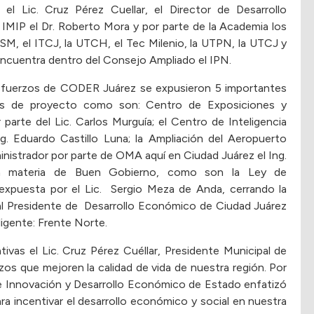
 el Lic. Cruz Pérez Cuellar, el Director de Desarrollo
l IMIP el Dr. Roberto Mora y por parte de la Academia los
SM, el ITCJ, la UTCH, el Tec Milenio, la UTPN, la UTCJ y
 encuentra dentro del Consejo Ampliado el IPN.
s esfuerzos de CODER Juárez se expusieron 5 importantes
es de proyecto como son: Centro de Exposiciones y
arte del Lic. Carlos Murguía; el Centro de Inteligencia
Ing. Eduardo Castillo Luna; la Ampliación del Aeropuerto
inistrador por parte de OMA aquí en Ciudad Juárez el Ing.
 en materia de Buen Gobierno, como son la Ley de
 expuesta por el Lic. Sergio Meza de Anda, cerrando la
tual Presidente de Desarrollo Económico de Ciudad Juárez
ligente: Frente Norte.
ativas el Lic. Cruz Pérez Cuéllar, Presidente Municipal de
os que mejoren la calidad de vida de nuestra región. Por
 de Innovación y Desarrollo Económico de Estado enfatizó
para incentivar el desarrollo económico y social en nuestra